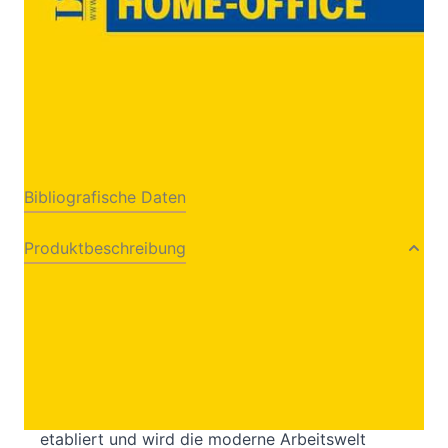
Verlag: Linde Verlag
30.04.2021
Ges.m.b.H.
Buch
Softcover
ISBN: 978-3-
70734215-4
Bibliografische Daten
Produktbeschreibung
Arbeitsrecht, Datenschutz und Home-Office-
Pauschale
Spätestens seit dem Frühjahr 2020 ist klar:
Home-Office hat sich als neue Arbeitsform
etabliert und wird die moderne Arbeitswelt