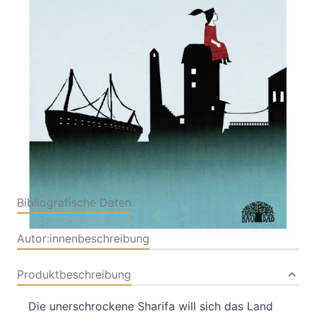
Zwei alte Geschichten neu erzählt. Ein
zweisprachiges Bilderbuch
Von
Mehrdad Zaeri
,
Anne Richter
Verlag: Baobab
12.07.2013
Buch
40 Seiten
gebunden
ISBN: 978-3905804522
Bibliografische Daten
Autor:innenbeschreibung
Produktbeschreibung
Die unerschrockene Sharifa will sich das Land