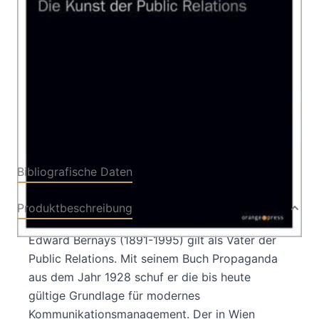
Von
Edward Bernays
Verlag: orange press
01.09.2016
Buch
160 Seiten
Klappenbroschur
ISBN: 978-3-936086-
35-5
Bibliografische Daten
Produktbeschreibung
Edward Bernays (1891-1995) gilt als Vater der
Public Relations. Mit seinem Buch Propaganda
aus dem Jahr 1928 schuf er die bis heute
gültige Grundlage für modernes
Kommunikationsmanagement. Der in Wien