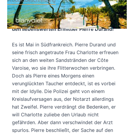
Produktbeschreibung
Türkisfarbenes Wasser, einsame Sandstrände
und ein vergifteter Taucher – der 10. Fall für
den liebenswerten Ermittler Pierre Durand!
Es ist Mai in Südfrankreich. Pierre Durand und
seine frisch angetraute Frau Charlotte erfreuen
sich an den weiten Sandstränden der Côte
Varoise, wo sie ihre Flitterwochen verbringen.
Doch als Pierre eines Morgens einen
verunglückten Taucher entdeckt, ist es vorbei
mit der Idylle. Die Polizei geht von einem
Kreislaufversagen aus, der Notarzt allerdings
hat Zweifel. Pierre verdrängt die Bedenken, er
will Charlotte zuliebe den Urlaub nicht
gefährden. Aber dann verschwindet der Arzt
spurlos. Pierre beschließt, der Sache auf den