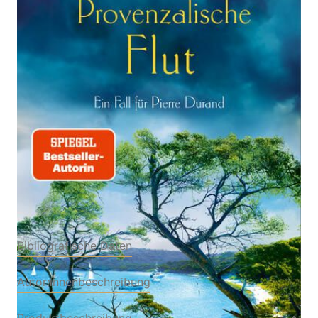
Ein Fall für Pierre Durand
Von
Sophie Bonnet
Verlag: Blanvalet
08.05.2024
Buch
368 Seiten
Softcover
ISBN: 978-3-
76450849-4
Bibliografische Daten
Autor:innenbeschreibung