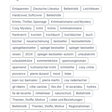
Entspannen
Deutsche Literatur
Belletristik
Leichtlesen
Hardcover, Softcover
Belletristik
Krimis, Thriller, Spionage
Kriminalromane und Mystery
Cosy Mystery
krimi
krimis
kriminalromane
frankreich
kochen
kochbuch
kochbücher
buch
bücher
neuerscheinung
bestseller
bestsellerliste
spiegelbestseller
spiegel bestseller
spiegel-bestseller
reisen
2024
spiegel-bestseller-autorin
urlaubskrimi
urlaubslektüre
sommerlektüre
spannungsroman
spannend
kulinarischer krimi
krimireihe
cosy crime
provence
pierre durand
mord
liebe
jean-luc bannalec
pierre martin
cay rademacher
gil ribeiro
côte varoise
îles d’or
le lavandou
hyères
île de levante
mittelmeer
naturschutz
Belletristik
Themen, Stoffe, Motive
Liebe und Beziehungen
Belletristik
Themen, Stoffe, Motive
Regionalroman