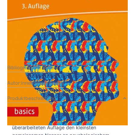
Von
Rainer Maderthaner
Verlag: UTB|facultas
27.09.2021
Buch
482 Seiten
Paperback
ISBN: 978-3-8252-
5540-4
Bibliografische Daten
Autor:innenbeschreibung
Produktbeschreibung
Das Grundlagenwerk zur Psychologie - neu
überarbeitet! Der Band soll in der 3.,
überarbeiteten Auflage den kleinsten