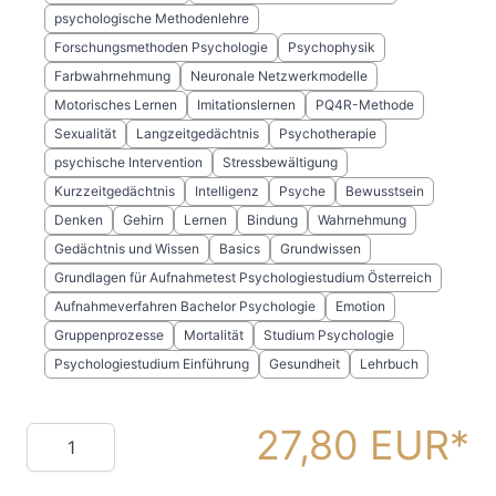
psychologische Methodenlehre
Forschungsmethoden Psychologie
Psychophysik
Farbwahrnehmung
Neuronale Netzwerkmodelle
Motorisches Lernen
Imitationslernen
PQ4R-Methode
Sexualität
Langzeitgedächtnis
Psychotherapie
psychische Intervention
Stressbewältigung
Kurzzeitgedächtnis
Intelligenz
Psyche
Bewusstsein
Denken
Gehirn
Lernen
Bindung
Wahrnehmung
Gedächtnis und Wissen
Basics
Grundwissen
Grundlagen für Aufnahmetest Psychologiestudium Österreich
Aufnahmeverfahren Bachelor Psychologie
Emotion
Gruppenprozesse
Mortalität
Studium Psychologie
Psychologiestudium Einführung
Gesundheit
Lehrbuch
27,80 EUR
Menge