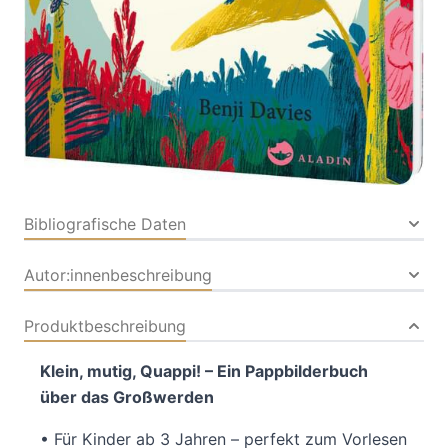
Verlag: Aladin in der
24.03.2026
Thienemann-Esslinger
Verlag GmbH
Buch
24 Seiten
Pappbilderbuch
ISBN: 978-3-
84890332-0
Bibliografische Daten
Autor:innenbeschreibung
Produktbeschreibung
Klein, mutig, Quappi! – Ein Pappbilderbuch
über das Großwerden
• Für Kinder ab 3 Jahren – perfekt zum Vorlesen