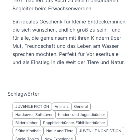
Text machen das Buch zu einem besonderen
Begleiter beim Erwachsenwerden.
Ein ideales Geschenk für kleine Entdecker:innen,
die sich wünschen, endlich groß zu sein – und
für alle, die gemeinsam mit ihren Kindern über
Mut, Freundschaft und das Leben am Wasser
sprechen möchten. Perfekt für Vorleserituale
und als Einstieg in die Welt der Tiere und Natur.
Schlagwörter
JUVENILE FICTION
Animals
General
Hardcover, Softcover
Kinder- und Jugendbücher
Bilderbücher
Pappbilderbücher, Fühlbilderbücher
Frühe Kindheit
Natur und Tiere
JUVENILE NONFICTION
Social Topics
New Experience