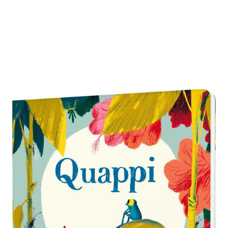
Quappi
Zur Wunschliste hinzufügen
Eine liebevolle Geschichte vom Großwerden für
Kinder ab 3 Jahren
Von
Benji Davies