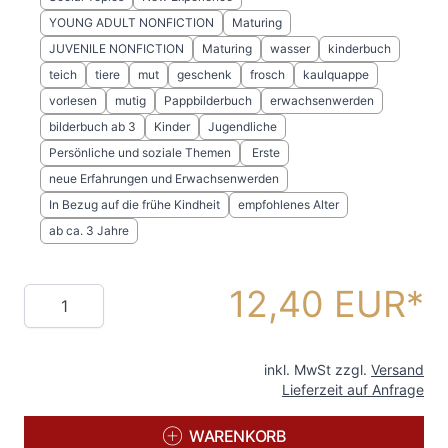
YOUNG ADULT NONFICTION
Maturing
JUVENILE NONFICTION
Maturing
wasser
kinderbuch
teich
tiere
mut
geschenk
frosch
kaulquappe
vorlesen
mutig
Pappbilderbuch
erwachsenwerden
bilderbuch ab 3
Kinder
Jugendliche
Persönliche und soziale Themen
Erste
neue Erfahrungen und Erwachsenwerden
In Bezug auf die frühe Kindheit
empfohlenes Alter
ab ca. 3 Jahre
12,40 EUR
Menge
inkl. MwSt zzgl.
Versand
Lieferzeit auf Anfrage
WARENKORB