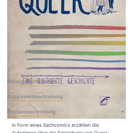
Eine illustrierte Geschichte
Von
Julia Scheele
,
Meg-John Barker
Verlag: Unrast
09.03.2018
Buch
184 Seiten
Paperback
ISBN: 978-3-89771-
311-6
Bibliografische Daten
Autor:innenbeschreibung
Produktbeschreibung
In Form eines Sachcomics erzählen die
Autorinnen über die Entstehung von Queer-