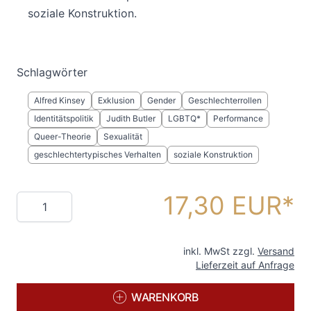
soziale Konstruktion.
Schlagwörter
Alfred Kinsey
Exklusion
Gender
Geschlechterrollen
Identitätspolitik
Judith Butler
LGBTQ*
Performance
Queer-Theorie
Sexualität
geschlechtertypisches Verhalten
soziale Konstruktion
17,30 EUR
Menge
inkl. MwSt zzgl.
Versand
Lieferzeit auf Anfrage
WARENKORB