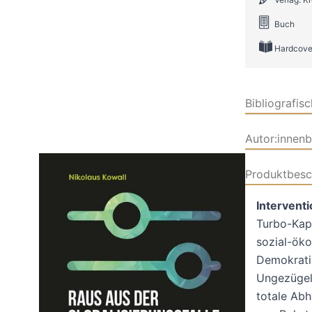
Buch
Hardcove
Bibliografis
Autor:innen
Produktbesc
Interventi
Turbo-Kapi
sozial-öko
Demokratie
Ungezügelt
totale Ab