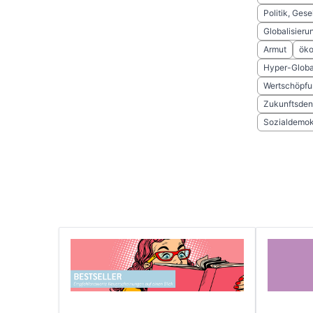
Politik, Gese
Globalisieru
Armut
öko
Hyper-Globa
Wertschöpfu
Zukunftsde
Sozialdemok