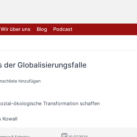
Wir über uns
Blog
Podcast
 der Globalisierungsfalle
nschliste hinzufügen
sozial-ökologische Transformation schaffen
s Kowall
remayr & Scheriau
10.07.2024