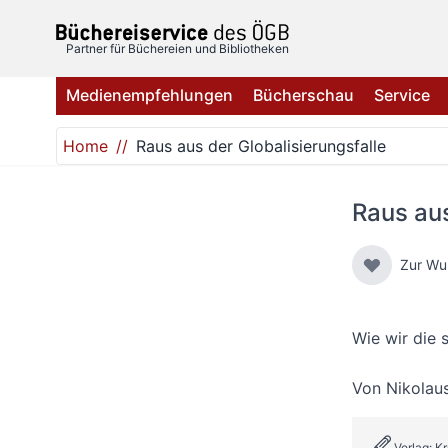
Direkt zum Inhalt
Partner für Büchereien und Bibliotheken
Medienempfehlungen
Bücherschau
Service
Home
Raus aus der Globalisierungsfalle
Raus aus
Zur Wu
Wie wir die 
Von
Nikolau
Verlag: K