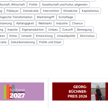
llschaft, Wirtschaft
Politik
Gesellschaft und Kultur, allgemein
ng
Plädoyer
Demokratie
Intervention
Klimakrise
Kapitalismus
logische Transformation
Markteingriff
Schieflage
lisierung
Abhängigkeit
Weltmarkt
Industrie
Chance
ng
Importe
Eigenproduktion
Umbau
Zukunft
Bewegung
nken
Klima
Umwelt
Entwicklung
Umweltpolitik
Aktivismus
ratie
Dekarbonisierung
Politik und Staat