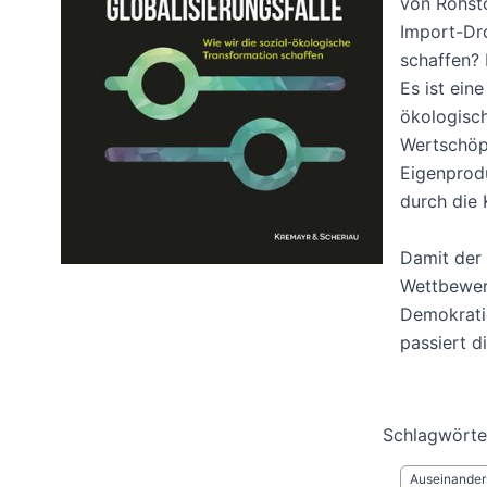
von Rohsto
Import-Dr
schaffen? 
Es ist ein
ökologisch
Wertschöp
Eigenprodu
durch die 
Damit der 
Wettbewer
Demokratie
passiert d
Schlagwörte
Auseinander