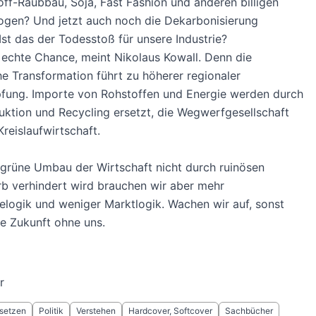
ff-Raubbau, Soja, Fast Fashion und anderen billigen
ogen? Und jetzt auch noch die Dekarbonisierung
Ist das der Todesstoß für unsere Industrie?
e echte Chance, meint Nikolaus Kowall. Denn die
e Transformation führt zu höherer regionaler
fung. Importe von Rohstoffen und Energie werden durch
ktion und Recycling ersetzt, die Wegwerfgesellschaft
Kreislaufwirtschaft.
grüne Umbau der Wirtschaft nicht durch ruinösen
b verhindert wird brauchen wir aber mehr
logik und weniger Marktlogik. Wachen wir auf, sonst
ie Zukunft ohne uns.
r
setzen
Politik
Verstehen
Hardcover, Softcover
Sachbücher