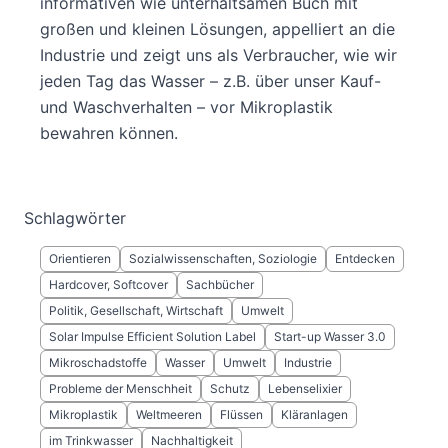
informativen wie unterhaltsamen Buch mit
großen und kleinen Lösungen, appelliert an die
Industrie und zeigt uns als Verbraucher, wie wir
jeden Tag das Wasser – z.B. über unser Kauf-
und Waschverhalten – vor Mikroplastik
bewahren können.
Schlagwörter
Orientieren
Sozialwissenschaften, Soziologie
Entdecken
Hardcover, Softcover
Sachbücher
Politik, Gesellschaft, Wirtschaft
Umwelt
Solar Impulse Efficient Solution Label
Start-up Wasser 3.0
Mikroschadstoffe
Wasser
Umwelt
Industrie
Probleme der Menschheit
Schutz
Lebenselixier
Mikroplastik
Weltmeeren
Flüssen
Kläranlagen
im Trinkwasser
Nachhaltigkeit