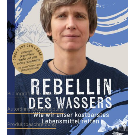
Wie wir unser kostbarstes Lebensmittel retten
Von
Katrin Schuhen
Verlag: Scorpio Verlag
26.09.2024
Buch
224 Seiten
Hardcover
ISBN: 978-3-95803617-
8
Bibliografische Daten
Autor:innenbeschreibung
Produktbeschreibung