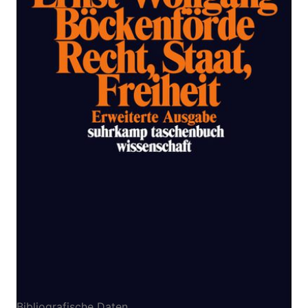
Ausgabe
Zur Wunschliste hinzufügen
Studien zur Rechtsphilosophie, Staatstheorie und
Verfassungsgeschichte
Von
Böckenförde Ernst-Wolfgang
Verlag: Suhrkamp
25.11.2013
Buch
425 Seiten
kartoniert
ISBN: 978-3-518-
28514-5
Bibliografische Daten