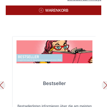
WARENKORB
Bestseller
Bestsellerlisten informieren über die am meisten
Öff