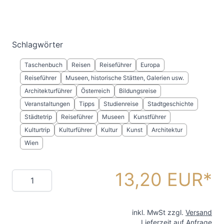
Schlagwörter
Taschenbuch
Reisen
Reiseführer
Europa
Reiseführer
Museen, historische Stätten, Galerien usw.
Architekturführer
Österreich
Bildungsreise
Veranstaltungen
Tipps
Studienreise
Stadtgeschichte
Städtetrip
Reiseführer
Museen
Kunstführer
Kulturtrip
Kulturführer
Kultur
Kunst
Architektur
Wien
13,20 EUR
Menge
inkl. MwSt zzgl.
Versand
Lieferzeit auf Anfrage