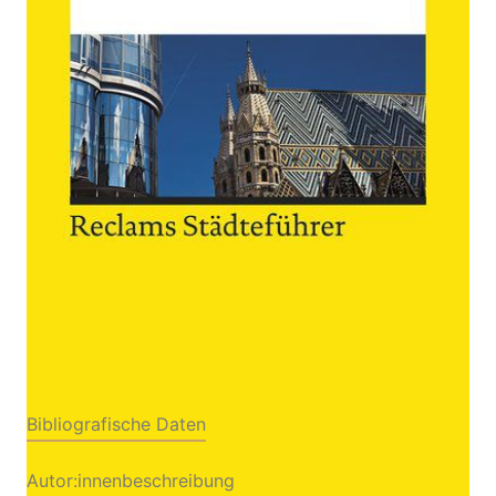
Architektur und Kunst
Von
Hildegard Kretschmer
Verlag: Reclam, Philipp
06.11.2019
Buch
220 Seiten
Klappenbroschur
ISBN: 978-3-15-
019626-7
Inhaltsverzeichnis
Leseprobe_Kretschmer_Wien
Bibliografische Daten
Autor:innenbeschreibung