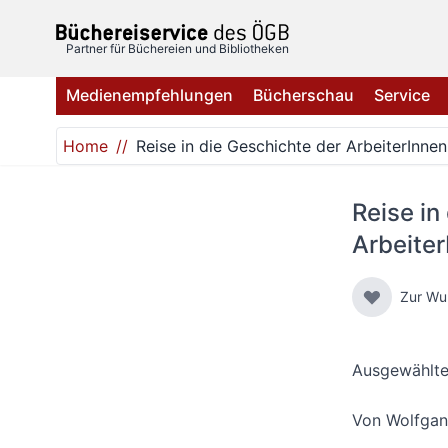
Direkt zum Inhalt
Partner für Büchereien und Bibliotheken
Medienempfehlungen
Bücherschau
Service
Home
Reise in die Geschichte der ArbeiterInn
Reise in
Arbeite
Zur Wu
Ausgewählte
Von
Wolfgan