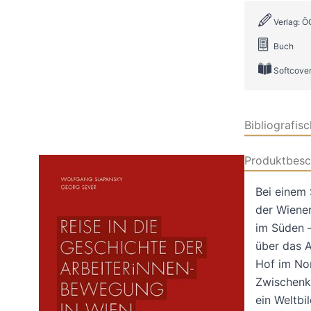
Verlag: Ö
Buch
Softcove
Bibliografis
Produktbesc
Bei einem
der Wiene
im Süden –
über das 
Hof im Nor
Zwischenkr
ein Weltbil