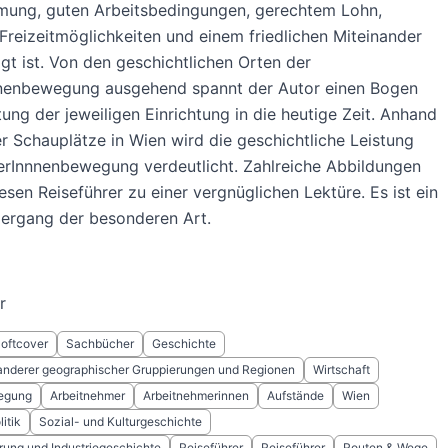
mung, guten Arbeitsbedingungen, gerechtem Lohn,
 Freizeitmöglichkeiten und einem friedlichen Miteinander
ägt ist. Von den geschichtlichen Orten der
nnenbewegung ausgehend spannt der Autor einen Bogen
ung der jeweiligen Einrichtung in die heutige Zeit. Anhand
er Schauplätze in Wien wird die geschichtliche Leistung
erInnnenbewegung verdeutlicht. Zahlreiche Abbildungen
sen Reiseführer zu einer vergnüglichen Lektüre. Es ist ein
iergang der besonderen Art.
r
Softcover
Sachbücher
Geschichte
anderer geographischer Gruppierungen und Regionen
Wirtschaft
egung
Arbeitnehmer
Arbeitnehmerinnen
Aufstände
Wien
itik
Sozial- und Kulturgeschichte
ierung und Industriegeschichte
Reiseführer
Reiseführer
Routen & Wege