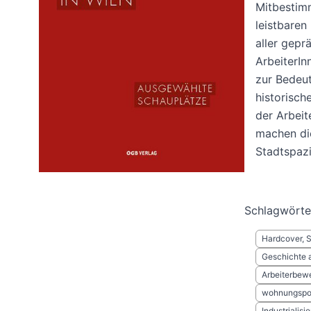
Mitbestim
leistbaren
aller gepr
ArbeiterI
zur Bedeut
historisch
der Arbeit
machen die
Stadtspaz
Schlagwörte
Hardcover, 
Geschichte 
Arbeiterbew
wohnungspol
Industrialis