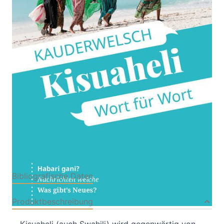
Kauderwelsch-Sprachführer von Reise Know-How
Von
Christoph Friedrich
Verlag: Reise Know-
17.06.2024
How
Buch
224 Seiten
Softcover
ISBN: 978-3-83176580-
5
Bibliografische Daten
Produktbeschreibung