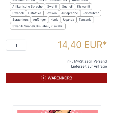
Afrikanische Sprache
Swahili
Suaheli
Kiswahili
Swaheli
Ostafrika
Lexikon
Aussprache
Reiseführer
Sprachkurs
Anfänger
Kenia
Uganda
Tansania
Swahili, Suaheli, Kisuaheli, Kiswahili
14,40 EUR
Menge
inkl. MwSt zzgl.
Versand
Lieferzeit auf Anfrage
WARENKORB