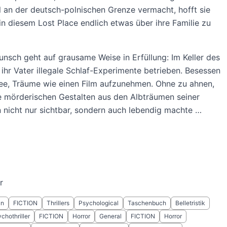
 an der deutsch-polnischen Grenze vermacht, hofft sie
 in diesem Lost Place endlich etwas über ihre Familie zu
nsch geht auf grausame Weise in Erfüllung: Im Keller des
 ihr Vater illegale Schlaf-Experimente betrieben. Besessen
ee, Träume wie einen Film aufzunehmen. Ohne zu ahnen,
e mörderischen Gestalten aus den Albträumen seiner
nicht nur sichtbar, sondern auch lebendig machte …
r
ln
FICTION
Thrillers
Psychological
Taschenbuch
Belletristik
chothriller
FICTION
Horror
General
FICTION
Horror