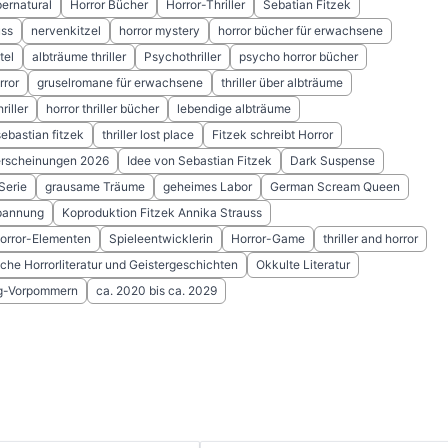
ernatural
Horror Bücher
Horror-Thriller
Sebatian Fitzek
uss
nervenkitzel
horror mystery
horror bücher für erwachsene
tel
albträume thriller
Psychothriller
psycho horror bücher
rror
gruselromane für erwachsene
thriller über albträume
riller
horror thriller bücher
lebendige albträume
ebastian fitzek
thriller lost place
Fitzek schreibt Horror
uerscheinungen 2026
Idee von Sebastian Fitzek
Dark Suspense
Serie
grausame Träume
geheimes Labor
German Scream Queen
Spannung
Koproduktion Fitzek Annika Strauss
 Horror-Elementen
Spieleentwicklerin
Horror-Game
thriller and horror
che Horrorliteratur und Geistergeschichten
Okkulte Literatur
g-Vorpommern
ca. 2020 bis ca. 2029