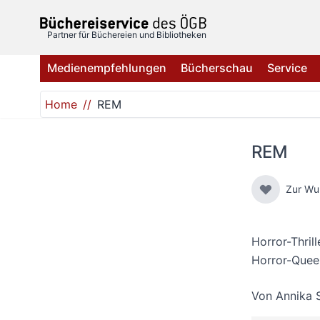
Direkt zum Inhalt
Partner für Büchereien und Bibliotheken
Medienempfehlungen
Bücherschau
Service
Home
REM
REM
Zur Wu
Horror-Thrill
Horror-Queen
Von
Annika 