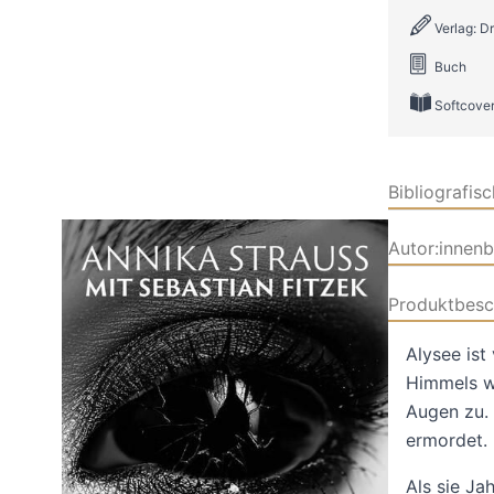
Verlag: 
Buch
Softcove
Bibliografis
Autor:innen
Produktbesc
Alysee ist 
Himmels wi
Augen zu. A
ermordet. 
Als sie Ja