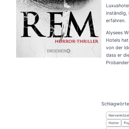
Luxushotel
inständig,
erfahren.
Alysees Wu
Hotels hat
von der Id
dass er di
Probanden 
Schlagwörte
Nervenkitze
Horror
Psy