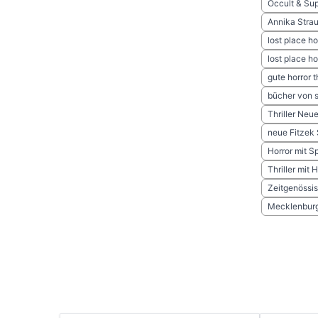
Occult & Sup
Annika Stra
lost place ho
lost place ho
gute horror th
bücher von s
Thriller Ne
neue Fitzek 
Horror mit 
Thriller mit
Zeitgenössis
Mecklenbur