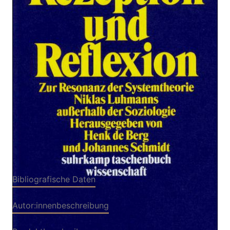
Zur Wunschliste hinzufügen
Zur Resonanz der Systemtheorie Niklas Luhmanns
außerhalb der Soziologie
Verlag: Suhrkamp
15.11.2000
Buch
514 Seiten
kartoniert
ISBN: 978-3-518-
29101-6
Bibliografische Daten
Autor:innenbeschreibung