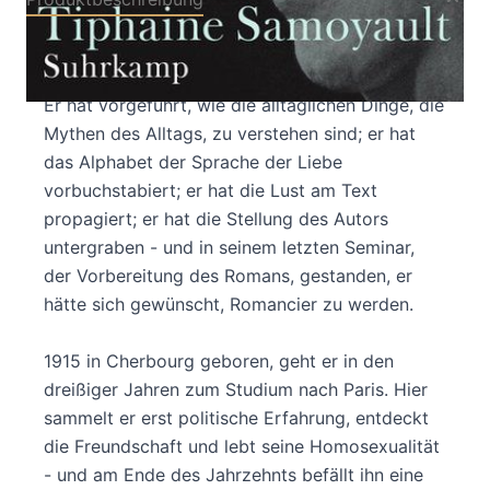
Roland Barthes hat die Welt in der zweiten
Hälfte des 20. Jahrhunderts das Lesen gelehrt.
Er hat vorgeführt, wie die alltäglichen Dinge, die
Mythen des Alltags, zu verstehen sind; er hat
das Alphabet der Sprache der Liebe
vorbuchstabiert; er hat die Lust am Text
propagiert; er hat die Stellung des Autors
untergraben - und in seinem letzten Seminar,
der Vorbereitung des Romans, gestanden, er
hätte sich gewünscht, Romancier zu werden.
1915 in Cherbourg geboren, geht er in den
dreißiger Jahren zum Studium nach Paris. Hier
sammelt er erst politische Erfahrung, entdeckt
die Freundschaft und lebt seine Homosexualität
- und am Ende des Jahrzehnts befällt ihn eine