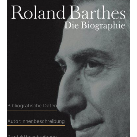
Die Biographie
Von
Samoyault Tiphaine
Verlag: Suhrkamp
05.11.2015
Buch
871 Seiten
festgebunden mit
ISBN: 978-3-518-
Schutzumschlag
42506-0
Bibliografische Daten
Autor:innenbeschreibung
Produktbeschreibung