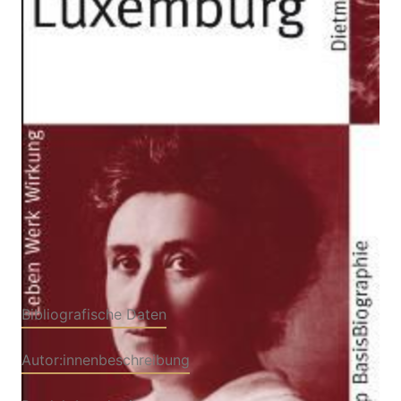
Zur Wunschliste hinzufügen
Leben - Werk - Wirkung
Von
Dietmar Dath
Verlag: Suhrkamp
20.01.2010
Buch
160 Seiten
kartoniert
ISBN: 978-3-518-
18235-2
Bibliografische Daten
Autor:innenbeschreibung