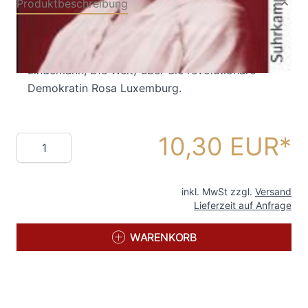
Produktbeschreibung
Dietmar Dath, »der produktivste und radikalste
Schriftsteller Deutschlands« (Thomas
Lindemann, Die Welt) über die revolutionäre
Demokratin Rosa Luxemburg.
10,30 EUR
Menge
inkl. MwSt zzgl.
Versand
Lieferzeit auf Anfrage
WARENKORB