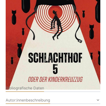
Kinderkreuzzug
Zur Wunschliste hinzufügen
Von
Kurt Vonnegut
,
Ryan North
Verlag: Cross Cult
31.03.2022
Buch
192 Seiten
festgebunden
ISBN: 978-3-96658-
504-0
Bibliografische Daten
Autor:innenbeschreibung