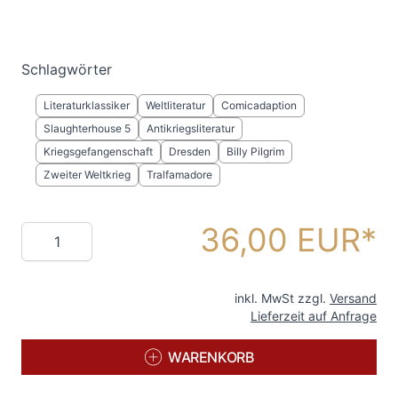
Schlagwörter
Literaturklassiker
Weltliteratur
Comicadaption
Slaughterhouse 5
Antikriegsliteratur
Kriegsgefangenschaft
Dresden
Billy Pilgrim
Zweiter Weltkrieg
Tralfamadore
36,00 EUR
Menge
inkl. MwSt zzgl.
Versand
Lieferzeit auf Anfrage
WARENKORB