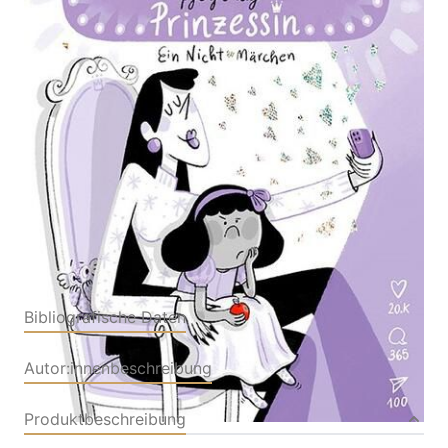
Ein Nicht-Märchen
Von
Petra Piuk
,
Gemma Palacio
Verlag: Leykam
26.08.2024
Buch
64 Seiten
Hardcover
ISBN: 978-3-70118317-
3
Bibliografische Daten
Autor:innenbeschreibung
Produktbeschreibung