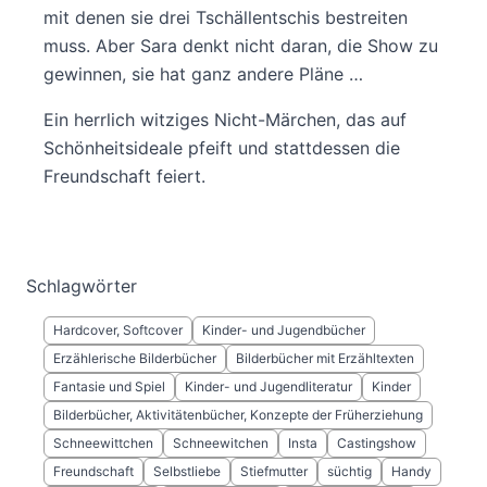
mit denen sie drei Tschällentschis bestreiten
muss. Aber Sara denkt nicht daran, die Show zu
gewinnen, sie hat ganz andere Pläne …
Ein herrlich witziges Nicht-Märchen, das auf
Schönheitsideale pfeift und stattdessen die
Freundschaft feiert.
Schlagwörter
Hardcover, Softcover
Kinder- und Jugendbücher
Erzählerische Bilderbücher
Bilderbücher mit Erzähltexten
Fantasie und Spiel
Kinder- und Jugendliteratur
Kinder
Bilderbücher, Aktivitätenbücher, Konzepte der Früherziehung
Schneewittchen
Schneewitchen
Insta
Castingshow
Freundschaft
Selbstliebe
Stiefmutter
süchtig
Handy