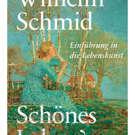
Einführung in die Lebenskunst. Geschenkausgabe
Von
Schmid
,
Wilhelm
Verlag: Suhrkamp
09.06.2017
Buch
268 Seiten
festgebunden
ISBN: 978-3-518-
46796-1
Bibliografische Daten
Autor:innenbeschreibung
Produktbeschreibung