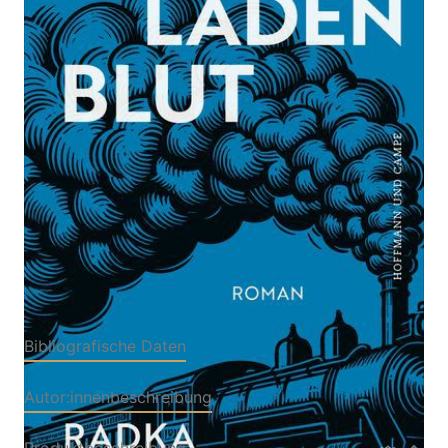
Roman
Von
Radka Denemarková
Verlag: Hoffmann und
03.06.2026
Campe
Buch
576 Seiten
Hardcover
ISBN: 978-3-45502172-
1
Bibliografische Daten
Autor:innenbeschreibung
Produktbeschreibung