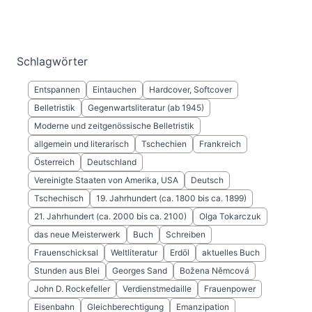
Schlagwörter
Entspannen
Eintauchen
Hardcover, Softcover
Belletristik
Gegenwartsliteratur (ab 1945)
Moderne und zeitgenössische Belletristik
allgemein und literarisch
Tschechien
Frankreich
Österreich
Deutschland
Vereinigte Staaten von Amerika, USA
Deutsch
Tschechisch
19. Jahrhundert (ca. 1800 bis ca. 1899)
21. Jahrhundert (ca. 2000 bis ca. 2100)
Olga Tokarczuk
das neue Meisterwerk
Buch
Schreiben
Frauenschicksal
Weltliteratur
Erdöl
aktuelles Buch
Stunden aus Blei
Georges Sand
Božena Němcová
John D. Rockefeller
Verdienstmedaille
Frauenpower
Eisenbahn
Gleichberechtigung
Emanzipation