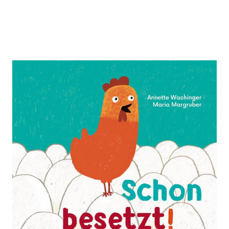
Schon besetzt!
Zur Wunschliste hinzufügen
Ein Huhn auf der Suche nach dem perfekten Platz
für das erste Ei – erzählerische Sachinfo für die
Kleinsten, mit Klappen
Von
Annette Wachinger
,
Maria Margruber
Verlag: Tyrolia
07.04.2026