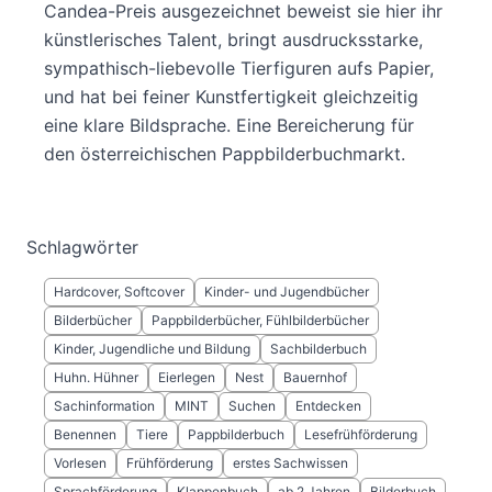
Candea-Preis ausgezeichnet beweist sie hier ihr
künstlerisches Talent, bringt ausdrucksstarke,
sympathisch-liebevolle Tierfiguren aufs Papier,
und hat bei feiner Kunstfertigkeit gleichzeitig
eine klare Bildsprache. Eine Bereicherung für
den österreichischen Pappbilderbuchmarkt.
Schlagwörter
Hardcover, Softcover
Kinder- und Jugendbücher
Bilderbücher
Pappbilderbücher, Fühlbilderbücher
Kinder, Jugendliche und Bildung
Sachbilderbuch
Huhn. Hühner
Eierlegen
Nest
Bauernhof
Sachinformation
MINT
Suchen
Entdecken
Benennen
Tiere
Pappbilderbuch
Lesefrühförderung
Vorlesen
Frühförderung
erstes Sachwissen
Sprachförderung
Klappenbuch
ab 2 Jahren
Bilderbuch