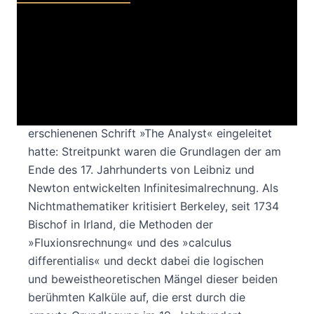
Dieser von Wolfgang Breidert eingeleitete und
übersetzte Band enthält fünf Schriften von
Georg Berkeley (1685-1753).
Die vier ersten stehen im Zusammenhang einer
Kontroverse, die Berkeley mit seiner 1734
erschienenen Schrift »The Analyst« eingeleitet
hatte: Streitpunkt waren die Grundlagen der am
Ende des 17. Jahrhunderts von Leibniz und
Newton entwickelten Infinitesimalrechnung. Als
Nichtmathematiker kritisiert Berkeley, seit 1734
Bischof in Irland, die Methoden der
»Fluxionsrechnung« und des »calculus
differentialis« und deckt dabei die logischen
und beweistheoretischen Mängel dieser beiden
berühmten Kalküle auf, die erst durch die