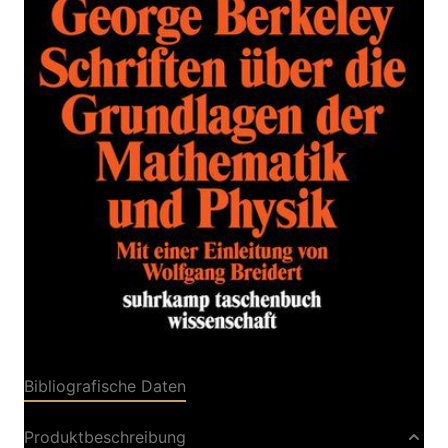
Schriften über die Grundlagen der
Mathematik und Physik
Zur Wunschliste hinzufügen
Von
Berkeley
,
George
Verlag: Suhrkamp
25.02.1985
Buch
252 Seiten
kartoniert
ISBN: 978-3-518-
28096-6
Bibliografische Daten
Produktbeschreibung