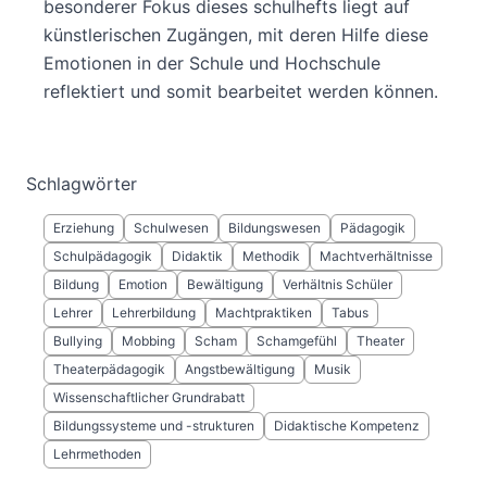
besonderer Fokus dieses schulhefts liegt auf
künstlerischen Zugängen, mit deren Hilfe diese
Emotionen in der Schule und Hochschule
reflektiert und somit bearbeitet werden können.
Schlagwörter
Erziehung
Schulwesen
Bildungswesen
Pädagogik
Schulpädagogik
Didaktik
Methodik
Machtverhältnisse
Bildung
Emotion
Bewältigung
Verhältnis Schüler
Lehrer
Lehrerbildung
Machtpraktiken
Tabus
Bullying
Mobbing
Scham
Schamgefühl
Theater
Theaterpädagogik
Angstbewältigung
Musik
Wissenschaftlicher Grundrabatt
Bildungssysteme und -strukturen
Didaktische Kompetenz
Lehrmethoden