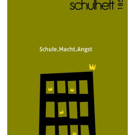
Schule.Macht.Angst. Denk- und
Möglichkeitsräume tabuisierter
Zusammenhänge in Schule und
Hochschule
Zur Wunschliste hinzufügen
schulheft 1/22 - 185
Verlag: Studien Verlag
05.04.2022
Paperback
186 Seiten
Paperback
ISBN: 978-3-7065-
6230-0