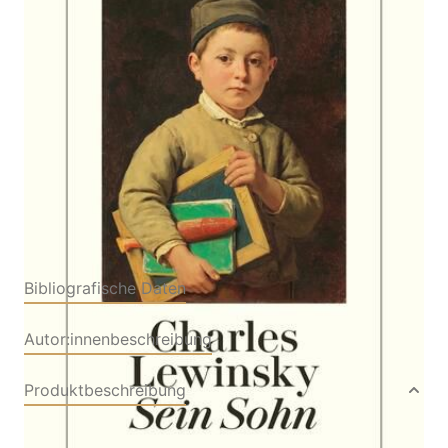
Von
Charles Lewinsky
Verlag: Diogenes
21.08.2024
Buch
368 Seiten
Softcover
ISBN: 978-3-
25724730-5
Bibliografische Daten
Autor:innenbeschreibung
Produktbeschreibung
Louis Chabos wächst in einem Kinderheim in