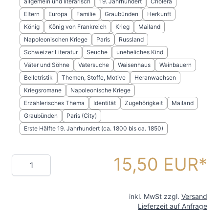
allgemein und literarisch
19. Jahrhundert
Cholera
Eltern
Europa
Familie
Graubünden
Herkunft
König
König von Frankreich
Krieg
Mailand
Napoleonischen Kriege
Paris
Russland
Schweizer Literatur
Seuche
uneheliches Kind
Väter und Söhne
Vatersuche
Waisenhaus
Weinbauern
Belletristik
Themen, Stoffe, Motive
Heranwachsen
Kriegsromane
Napoleonische Kriege
Erzählerisches Thema
Identität
Zugehörigkeit
Mailand
Graubünden
Paris (City)
Erste Hälfte 19. Jahrhundert (ca. 1800 bis ca. 1850)
15,50 EUR
Menge
inkl. MwSt zzgl.
Versand
Lieferzeit auf Anfrage