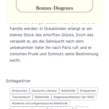
Mailand auf. Nachdem er in Napoleons
Russlandfeldzug den Krieg kennengelernt hat,
möchte er nur noch eins: endlich zu einem
menschenwürdigen Leben finden und Teil einer
Familie werden. In Graubünden erlangt er ein
kleines Stück des erhofften Glücks. Doch das
verspielt er, als die Sehnsucht nach dem
unbekannten Vater ihn nach Paris ruft und er
zwischen Prunk und Schmutz seine Bestimmung
sucht.
Schlagwörter
Eintauchen
Deutsche Literatur
Belletristik
Entspannen
Taschenbuch
Belletristik
Gegenwartsliteratur (ab 1945)
Moderne und zeitgenössische Belletristik