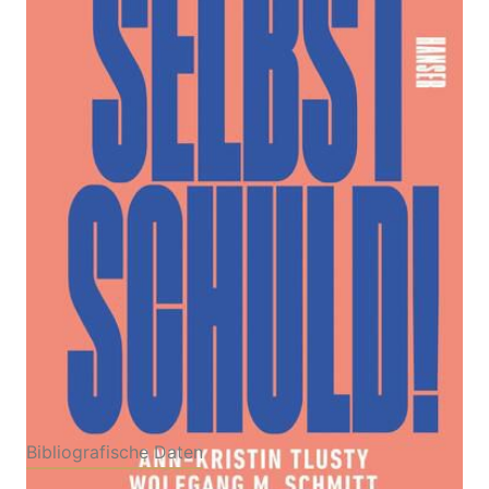
Zur Wunschliste hinzufügen
Mit Beiträgen von Christian Baron, Dietmar Dath,
Aladin El-Mafaalani, Sarah-Lee Heinrich, Özge İnan,
Şeyda Kurt uvm.
Von
Wolfgang M. Schmitt
,
Ann-Kristin Tlusty
Verlag: Hanser, Carl
23.09.2024
Buch
256 Seiten
Hardcover
ISBN: 978-3-
44628130-1
Bibliografische Daten