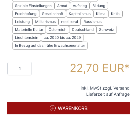
Soziale Einstellungen
Armut
Aufstieg
Bildung
Erschöpfung
Gesellschaft
Kapitalismus
Klima
Kritik
Leistung
Militarismus
neoliberal
Rassismus
Materielle Kultur
Österreich
Deutschland
Schweiz
Liechtenstein
ca. 2020 bis ca. 2029
In Bezug auf das frühe Erwachsenenalter
22,70 EUR
Menge
inkl. MwSt zzgl.
Versand
Lieferzeit auf Anfrage
WARENKORB