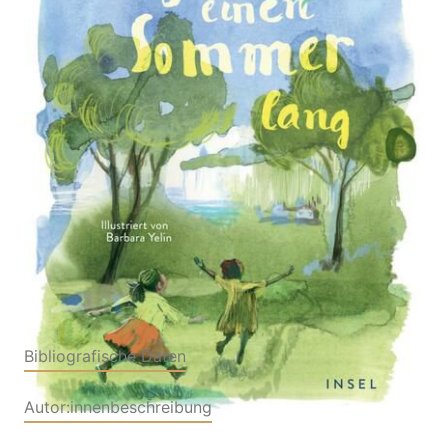
Der Klassiker der britischen Kinderliteratur in
großartiger Neuübersetzung mit Illustrationen von
Barbara Yelin
Von
Penelope Farmer
Verlag: Insel
19.05.2026
Verlag|Chatto & Windus
Buch
155 Seiten
Hardcover
ISBN: 978-3-
45864593-1
Bibliografische Daten
Autor:innenbeschreibung