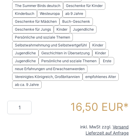
The Summer Birds deutsch
Geschenke für Kinder
Kinderbuch
Westeuropa
ab 9 Jahre
Geschenke für Mädchen
Buch-Geschenk
Geschenke für Jungs
Kinder
Jugendliche
Persönliche und soziale Themen
Selbstwahrnehmung und Selbstwertgefühl
Kinder
Jugendliche
Geschichten in Übersetzung
Kinder
Jugendliche
Persönliche und soziale Themen
Erste
neue Erfahrungen und Erwachsenwerden
Vereinigtes Königreich, Großbritannien
empfohlenes Alter
ab ca. 9 Jahre
16,50 EUR
Menge
inkl. MwSt zzgl.
Versand
Lieferzeit auf Anfrage