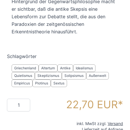
Hintergrund der Gegenwartsphilosophie macht
er sichtbar, daß die antike Skepsis eine
Lebensform zur Debatte stellt, die aus den
Paradoxien der zeitgenössischen
Erkenntnistheorie hinausführt.
Schlagwörter
Griechenland
Altertum
Antike
Idealismus
Quietismus
Skeptizismus
Solipsismus
Außenwelt
Empiricus
Plotinus
Sextus
22,70 EUR
Menge
inkl. MwSt zzgl.
Versand
Lieferzeit auf Anfrage