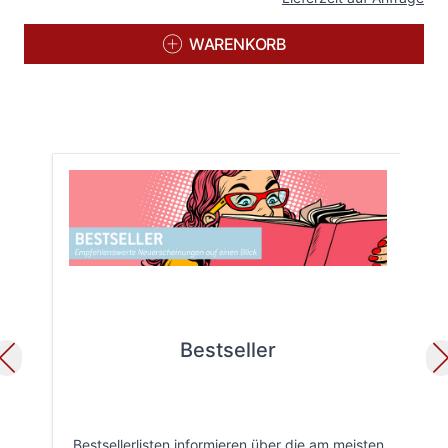
WARENKORB
Bestseller
Bestsellerlisten informieren über die am meisten
Öff