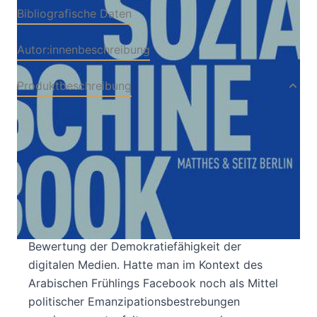
Bibliografische Daten
Autor:innenbeschreibung
Produktbeschreibung
Wer sich mit den Leitmedien unserer Zeit
beschäftigt, empfand den Anfang des Jahres
2018 voller Spannung und Hoffnung. Der
Skandal um Facebook lenkte die
Aufmerksamkeit der Öffentlichkeit auf das,
wovor Medienwissenschaftler schon lange
warnten, und führte zu einer Kehrtwende in der
Bewertung der Demokratiefähigkeit der
digitalen Medien. Hatte man im Kontext des
Arabischen Frühlings Facebook noch als Mittel
politischer Emanzipationsbestrebungen