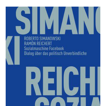
Sozialmaschine Facebook
Zur Wunschliste hinzufügen
Dialog über das politisch Unverbindliche
Von
Roberto Simanowski
,
Ramón Reichert
Verlag: Matthes & Seitz
29.11.2019
Buch
166 Seiten
Klappenbroschur
ISBN: 978-3-95757-
756-6