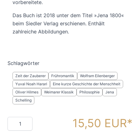
vorbereitete.
Das Buch ist 2018 unter dem Titel »Jena 1800«
beim Siedler Verlag erschienen. Enthält
zahlreiche Abbildungen.
Schlagwörter
Zeit der Zauberer
Frühromantik
Wolfram Eilenberger
Yuval Noah Harari
Eine kurze Geschichte der Menschheit
Oliver Hilmes
Weimarer Klassik
Philosophie
Jena
Schelling
15,50 EUR
Menge