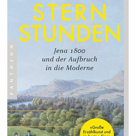
Zur Wunschliste hinzufügen
Jena 1800 und der Aufbruch in die Moderne
Von
Peter Neumann
Verlag: Pantheon
28.10.2019
Buch
256 Seiten
Klappenbroschur
ISBN: 978-3-570-
55419-7
Bibliografische Daten
Autor:innenbeschreibung