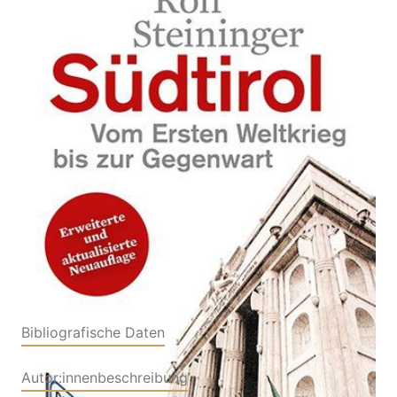
Zur Wunschliste hinzufügen
Vom Ersten Weltkrieg bis zur Gegenwart
Von
Rolf Steininger
Verlag: Haymon
20.01.2021
Buch
296 Seiten
kartoniert
ISBN: 978-3-85218-
925-3
Bibliografische Daten
Autor:innenbeschreibung