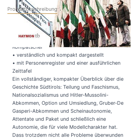
Produktbeschreibung
DAS STANDARDWERK ÜBER SÜDTIROL
• mit einem Beitrag über den neuen
Landeshauptmann von Südtirol Arno
Kompatscher
• verständlich und kompakt dargestellt
• mit Personenregister und einer ausführlichen
Zeittafel
Ein vollständiger, kompakter Überblick über die
Geschichte Südtirols: Teilung und Faschismus,
Nationalsozialismus und Hitler-Mussolini-
Abkommen, Option und Umsiedlung, Gruber-De
Gasperi-Abkommen und Scheinautonomie,
Attentate und Paket und schließlich eine
Autonomie, die für viele Modellcharakter hat.
Dass trotzdem nicht alle Probleme überwunden