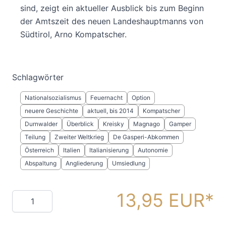
sind, zeigt ein aktueller Ausblick bis zum Beginn
der Amtszeit des neuen Landeshauptmanns von
Südtirol, Arno Kompatscher.
Schlagwörter
Nationalsozialismus
Feuernacht
Option
neuere Geschichte
aktuell, bis 2014
Kompatscher
Durnwalder
Überblick
Kreisky
Magnago
Gamper
Teilung
Zweiter Weltkrieg
De Gasperi-Abkommen
Österreich
Italien
Italianisierung
Autonomie
Abspaltung
Angliederung
Umsiedlung
13,95 EUR
Menge