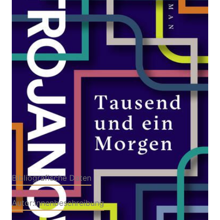
Zur Wunschliste hinzufügen
Roman
Von
Ilija Trojanow
Verlag: S. FISCHER
30.08.2023
Buch
528 Seiten
Hardcover
ISBN: 978-3-
10397339-6
Bibliografische Daten
Autor:innenbeschreibung