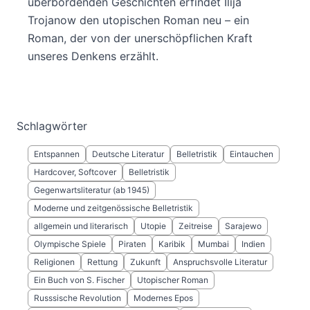
überbordenden Geschichten erfindet Ilija
Trojanow den utopischen Roman neu – ein
Roman, der von der unerschöpflichen Kraft
unseres Denkens erzählt.
Schlagwörter
Entspannen
Deutsche Literatur
Belletristik
Eintauchen
Hardcover, Softcover
Belletristik
Gegenwartsliteratur (ab 1945)
Moderne und zeitgenössische Belletristik
allgemein und literarisch
Utopie
Zeitreise
Sarajewo
Olympische Spiele
Piraten
Karibik
Mumbai
Indien
Religionen
Rettung
Zukunft
Anspruchsvolle Literatur
Ein Buch von S. Fischer
Utopischer Roman
Russsische Revolution
Modernes Epos