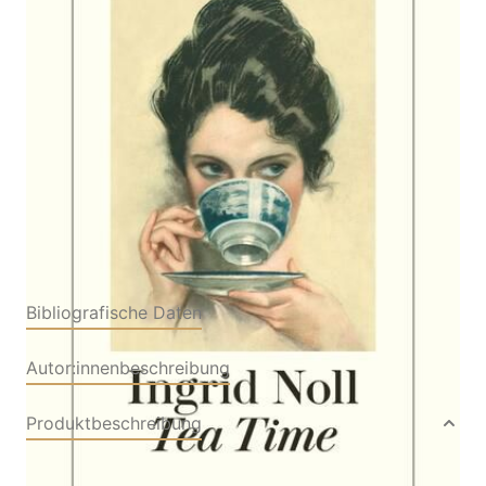
Von
Ingrid Noll
Verlag: Diogenes
21.02.2024
Buch
320 Seiten
Softcover
ISBN: 978-3-
25724743-5
Bibliografische Daten
Autor:innenbeschreibung
Produktbeschreibung
Die Freundinnen Nina und Franziska wohnen im