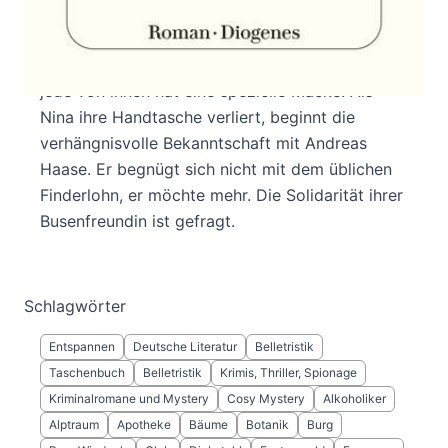
selben Haus am Weinheimer Marktplatz. Aus
einer Sektlaune heraus gründen sie mit vier
anderen Frauen den Klub der Spinnerinnen –
jede von ihnen hat eine spezielle Macke. Als
Nina ihre Handtasche verliert, beginnt die
verhängnisvolle Bekanntschaft mit Andreas
Haase. Er begnügt sich nicht mit dem üblichen
Finderlohn, er möchte mehr. Die Solidarität ihrer
Busenfreundin ist gefragt.
Schlagwörter
Entspannen
Deutsche Literatur
Belletristik
Taschenbuch
Belletristik
Krimis, Thriller, Spionage
Kriminalromane und Mystery
Cosy Mystery
Alkoholiker
Alptraum
Apotheke
Bäume
Botanik
Burg