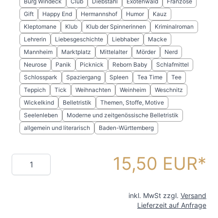
Burg Windeck
Club
Diebstahl
Exotenwald
Franzose
Gift
Happy End
Hermannshof
Humor
Kauz
Kleptomane
Klub
Klub der Spinnerinnen
Kriminalroman
Lehrerin
Liebesgeschichte
Liebhaber
Macke
Mannheim
Marktplatz
Mittelalter
Mörder
Nerd
Neurose
Panik
Picknick
Reborn Baby
Schlafmittel
Schlosspark
Spaziergang
Spleen
Tea Time
Tee
Teppich
Tick
Weihnachten
Weinheim
Weschnitz
Wickelkind
Belletristik
Themen, Stoffe, Motive
Seelenleben
Moderne und zeitgenössische Belletristik
allgemein und literarisch
Baden-Württemberg
15,50 EUR
Menge
inkl. MwSt zzgl.
Versand
Lieferzeit auf Anfrage