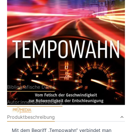
der Entschleunigung
Von
Winfried Wolf
Verlag: Promedia
01.03.2021
Buch
184 Seiten
Paperback
ISBN: 978-3-85371-
481-2
Bibliografische Daten
Autor:innenbeschreibung
Produktbeschreibung
Mit dem Begriff „Tempowahn“ verbindet man