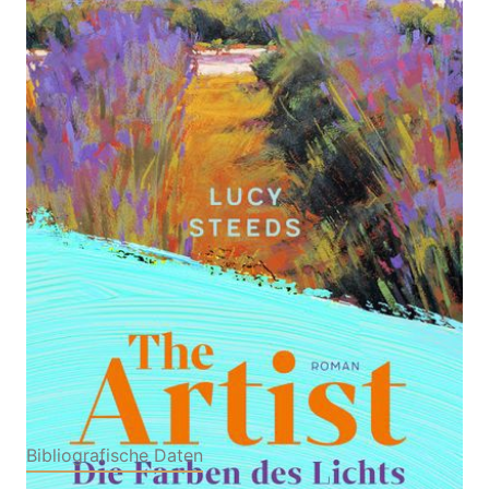
Die Farben des Lichts. Roman | Ein mitreißender
Roman über eine junge Malerin. Ein wundervoller
Sommerroman in der Provence, um 1920 –
leidenschaftlich, provokativ und inspirierend
Von
Lucy Steeds
Verlag: dtv
15.05.2026
Verlagsgesellschaft
Buch
384 Seiten
Hardcover
ISBN: 978-3-
42328544-5
Bibliografische Daten