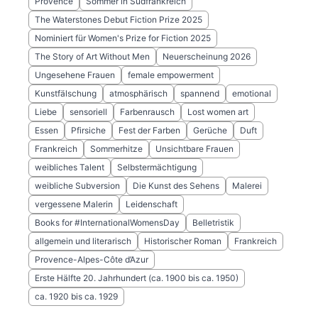
Provence
Sommer in Südfrankreich
The Waterstones Debut Fiction Prize 2025
Nominiert für Women's Prize for Fiction 2025
The Story of Art Without Men
Neuerscheinung 2026
Ungesehene Frauen
female empowerment
Kunstfälschung
atmosphärisch
spannend
emotional
Liebe
sensoriell
Farbenrausch
Lost women art
Essen
Pfirsiche
Fest der Farben
Gerüche
Duft
Frankreich
Sommerhitze
Unsichtbare Frauen
weibliches Talent
Selbstermächtigung
weibliche Subversion
Die Kunst des Sehens
Malerei
vergessene Malerin
Leidenschaft
Books for #InternationalWomensDay
Belletristik
allgemein und literarisch
Historischer Roman
Frankreich
Provence-Alpes-Côte d’Azur
Erste Hälfte 20. Jahrhundert (ca. 1900 bis ca. 1950)
ca. 1920 bis ca. 1929