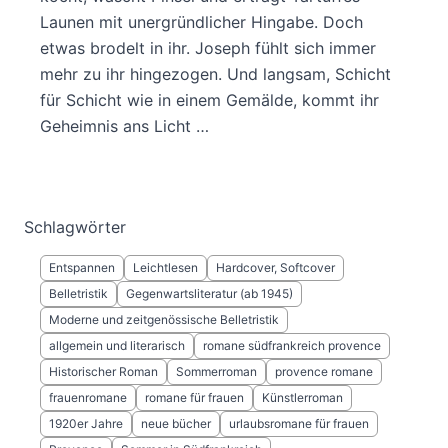
Launen mit unergründlicher Hingabe. Doch
etwas brodelt in ihr. Joseph fühlt sich immer
mehr zu ihr hingezogen. Und langsam, Schicht
für Schicht wie in einem Gemälde, kommt ihr
Geheimnis ans Licht …
Schlagwörter
Entspannen
Leichtlesen
Hardcover, Softcover
Belletristik
Gegenwartsliteratur (ab 1945)
Moderne und zeitgenössische Belletristik
allgemein und literarisch
romane südfrankreich provence
Historischer Roman
Sommerroman
provence romane
frauenromane
romane für frauen
Künstlerroman
1920er Jahre
neue bücher
urlaubsromane für frauen