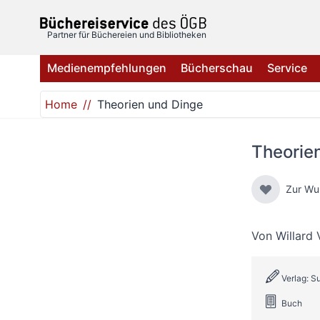
Direkt zum Inhalt
Partner für Büchereien und Bibliotheken
Medienempfehlungen
Bücherschau
Service
Home
Theorien und Dinge
Theorie
Zur Wu
Von
Willard
Verlag: 
Buch