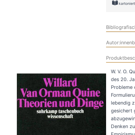
kartoniert
Bibliografis
Autor:innen
Produktbesc
W. V. O. Q
des 20. Ja
Probleme 
Formulieru
lebendig z
gesichert
abzugewinn
Denken zu 
Empirismus