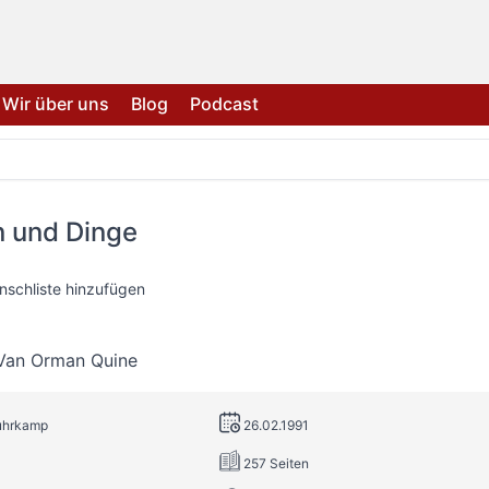
Wir über uns
Blog
Podcast
n und Dinge
nschliste hinzufügen
 Van Orman Quine
Suhrkamp
26.02.1991
257 Seiten