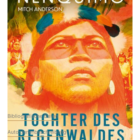
Meine Wurzeln, mein Volk und unser Kampf gegen
die Zerstörung unserer Heimat
Von
Nemonte Nenquimo
,
Mitch Anderson
Verlag: Heyne
12.06.2024
Buch
400 Seiten
Hardcover
ISBN: 978-3-
45321836-9
Bibliografische Daten
Autor:innenbeschreibung