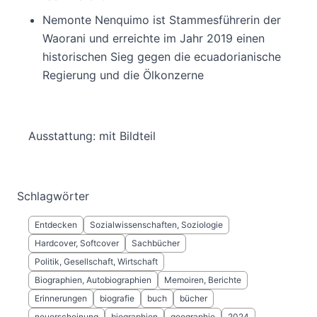
Nemonte Nenquimo ist Stammesführerin der
Waorani und erreichte im Jahr 2019 einen
historischen Sieg gegen die ecuadorianische
Regierung und die Ölkonzerne
Ausstattung: mit Bildteil
Schlagwörter
Entdecken
Sozialwissenschaften, Soziologie
Hardcover, Softcover
Sachbücher
Politik, Gesellschaft, Wirtschaft
Biographien, Autobiographien
Memoiren, Berichte
Erinnerungen
biografie
buch
bücher
neuerscheinung
biographien
geographie
2024