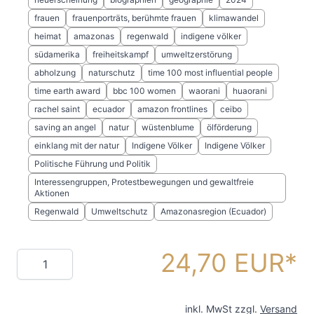
frauen
frauenporträts, berühmte frauen
klimawandel
heimat
amazonas
regenwald
indigene völker
südamerika
freiheitskampf
umweltzerstörung
abholzung
naturschutz
time 100 most influential people
time earth award
bbc 100 women
waorani
huaorani
rachel saint
ecuador
amazon frontlines
ceibo
saving an angel
natur
wüstenblume
ölförderung
einklang mit der natur
Indigene Völker
Indigene Völker
Politische Führung und Politik
Interessengruppen, Protestbewegungen und gewaltfreie
Aktionen
Regenwald
Umweltschutz
Amazonasregion (Ecuador)
24,70 EUR
Menge
inkl. MwSt zzgl.
Versand