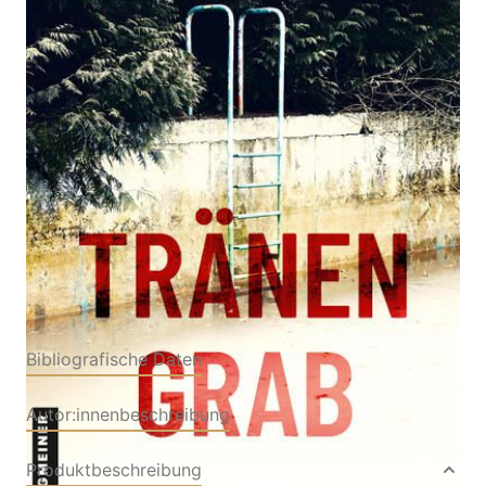
Thriller
Von
Roman Klementovic
Verlag: Gmeiner-Verlag
11.09.2024
Buch
352 Seiten
Softcover
ISBN: 978-3-
83920737-6
Bibliografische Daten
Autor:innenbeschreibung
Produktbeschreibung