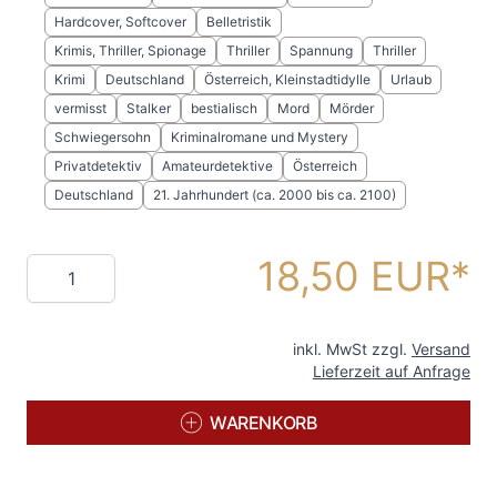
Hardcover, Softcover
Belletristik
Krimis, Thriller, Spionage
Thriller
Spannung
Thriller
Krimi
Deutschland
Österreich, Kleinstadtidylle
Urlaub
vermisst
Stalker
bestialisch
Mord
Mörder
Schwiegersohn
Kriminalromane und Mystery
Privatdetektiv
Amateurdetektive
Österreich
Deutschland
21. Jahrhundert (ca. 2000 bis ca. 2100)
18,50 EUR
Menge
inkl. MwSt zzgl.
Versand
Lieferzeit auf Anfrage
WARENKORB