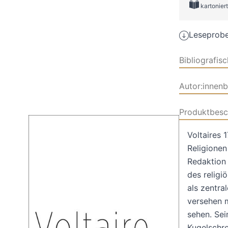
kartoniert
Leseprobe
Bibliografis
Autor:innen
Produktbesc
Voltaires 
Religionen
Redaktion 
des religi
als zentra
versehen m
sehen. Sei
Kugelschre