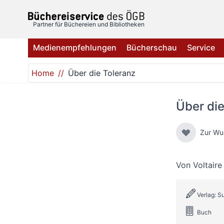
Direkt zum Inhalt
Partner für Büchereien und Bibliotheken
Medienempfehlungen
Bücherschau
Service
Home
Über die Toleranz
Über die
Zur Wu
Von
Voltaire
Verlag: 
Buch