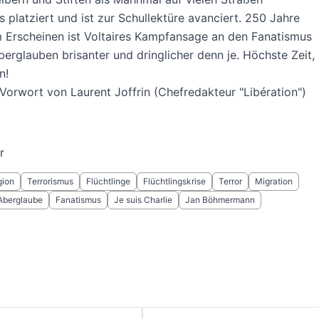
s platziert und ist zur Schullektüre avanciert. 250 Jahre
 Erscheinen ist Voltaires Kampfansage an den Fanatismus
erglauben brisanter und dringlicher denn je. Höchste Zeit,
n!
Vorwort von Laurent Joffrin (Chefredakteur "Libération")
r
gion
Terrorismus
Flüchtlinge
Flüchtlingskrise
Terror
Migration
Aberglaube
Fanatismus
Je suis Charlie
Jan Böhmermann