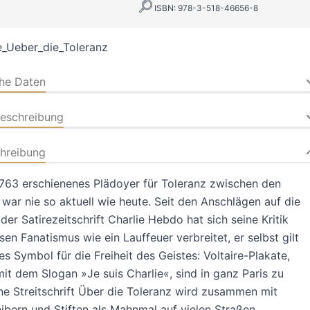
ISBN: 978-3-518-46656-8
_Ueber_die_Toleranz
che Daten
beschreibung
hreibung
1763 erschienenes Plädoyer für Toleranz zwischen den
 war nie so aktuell wie heute. Seit den Anschlägen auf die
der Satirezeitschrift Charlie Hebdo hat sich seine Kritik
ösen Fanatismus wie ein Lauffeuer verbreitet, er selbst gilt
les Symbol für die Freiheit des Geistes: Voltaire-Plakate,
it dem Slogan »Je suis Charlie«, sind in ganz Paris zu
ne Streitschrift Über die Toleranz wird zusammen mit
ibern und Stiften als Mahnmal auf vielen Straßen