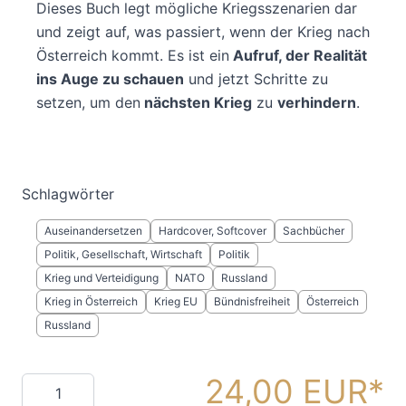
Dieses Buch legt mögliche Kriegsszenarien dar
und zeigt auf, was passiert, wenn der Krieg nach
Österreich kommt. Es ist ein
Aufruf, der Realität
ins Auge zu schauen
und jetzt Schritte zu
setzen, um den
nächsten Krieg
zu
verhindern
.
Schlagwörter
Auseinandersetzen
Hardcover, Softcover
Sachbücher
Politik, Gesellschaft, Wirtschaft
Politik
Krieg und Verteidigung
NATO
Russland
Krieg in Österreich
Krieg EU
Bündnisfreiheit
Österreich
Russland
24,00 EUR
Menge