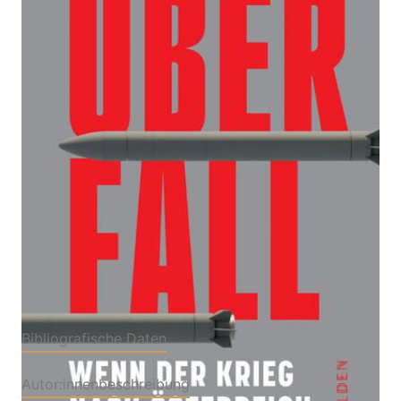
Wenn der Krieg nach Österreich kommt
Von
Franz-Stefan Gady
Verlag: Molden Verlag in
28.05.2026
Verlagsgruppe Styria GmbH
& Co. KG
Buch
160 Seiten
Hardcover
ISBN: 978-3-22215171-
2
Bibliografische Daten
Autor:innenbeschreibung