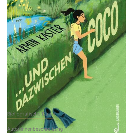
Kinderbuch ab 9 Jahren über Freundschaft und
Familie, verschiedene Familienmodelle, Trennung
und Patchwork, gelebte Emotionen in der Pubertät,
Vielfalt und Diversität
Von
Armin Kaster
Verlag: Jungbrunnen
04.02.2026
Buch
120 Seiten
Hardcover
ISBN: 978-3-
70266029-1
Bibliografische Daten
Autor:innenbeschreibung