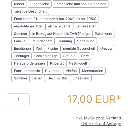
Kinder
Jugendliche
Persönliche und soziale Themen
geistige Gesundheit
Erste Hälfte 21. Jahrhundert (ca. 2000 bis ca. 2050)
empfohlenes Alter
ab ca. 9 Jahre
Jahreszeiten
Sommer
In Bezug auf Neun- bis Zwölfjährige
Patchwork
Familie
Freundschaft
Trennung
Scheidung
Emotionen
Wut
Fische
mentale Gesundheit
Umzug
Teenager
Coming of Age
Gefühle
Tiere
Herausforderungen
Pubertät
Nestmodell
Familienmodelle
Diversität
Vielfalt
Menstruation
Sommer
Ferien
Geschwister
Einzelkind
17,00 EUR
Menge
inkl. MwSt zzgl.
Versand
Lieferzeit auf Anfrage