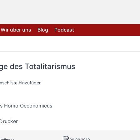
Wir über uns
Blog
Podcast
e des Totalitarismus
nschliste hinzufügen
es Homo Oeconomicus
 Drucker
arolinger
20.09.2010