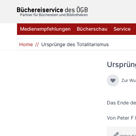
Direkt zum Inhalt
Partner für Büchereien und Bibliotheken
Medienempfehlungen
Bücherschau
Service
Home
Ursprünge des Totalitarismus
Ursprüng
Zur Wu
Das Ende d
Von
Peter F
Verlag: K