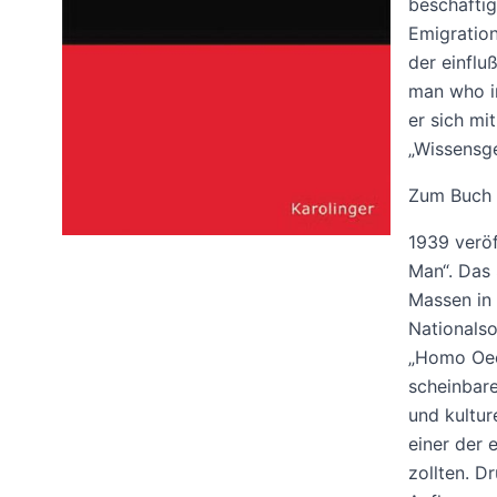
beschäftig
Emigration
der einflu
man who i
er sich mi
„Wissensge
Zum Buch
1939 veröf
Man“. Das 
Massen in 
Nationalso
„Homo Oeco
scheinbare
und kultur
einer der 
zollten. D