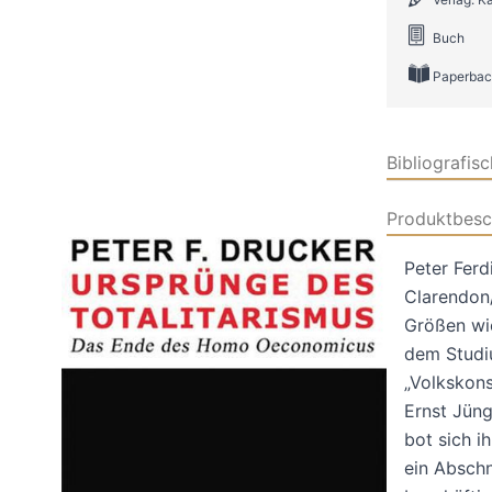
Buch
Paperbac
Bibliografis
Produktbesc
Peter Ferd
Clarendon/
Größen wi
dem Studiu
„Volkskons
Ernst Jüng
bot sich i
ein Abschn