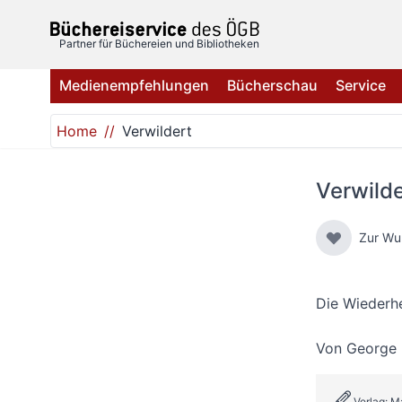
Direkt zum Inhalt
Partner für Büchereien und Bibliotheken
Medienempfehlungen
Bücherschau
Service
Home
Verwildert
Verwilde
Zur Wu
Die Wiederhe
Von
George 
Verlag: M