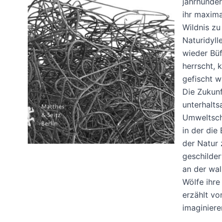
jahrhunder
ihr maxima
Wildnis zu
Naturidyll
wieder Büf
herrscht, 
gefischt w
Die Zukunf
unterhalts
Umweltschü
in der di
der Natur 
geschilder
an der wal
Wölfe ihre
erzählt vo
imaginiere