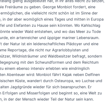
telang gierig ausgebeutet hat, in ihr altes Recht zu setzen,
le Freiräume zu geben. George Monbiot fordert, eine
 ermöglichen, die vielleicht nicht schön ist im Sinne der
e, in der aber womöglich eines Tages und mitten in Europa
fel und Elefanten zu Hause sein könnten. Wo Kahlschlag
könnte wieder Wald entstehen, und wo das Meer zu Tode
urde, ein artenreicher und üppiger mariner Lebensraum.
t der Natur ist ein leidenschaftliches Plädoyer und eine
ame Reportage, die nicht nur Agrarlobbyisten und
tzer, Wildnisträumer und Waldbesitzer befragt, sondern
e Begegnung mit den Schwundformen und dem Reichtum
zu einem ebenso intensiv erlebten wie eindringlich
ten Abenteuer wird: Monbiot fährt Kajak neben Delfinen
isischen Küste, wandert durch Osteuropa, wo Luchse und
 alten Jagdgründe wieder für sich beanspruchen. Er
n Erfolgen und Misserfolgen und beginnt so, eine Welt zu
n, in der der Mensch wieder Teil der Natur sein kann.