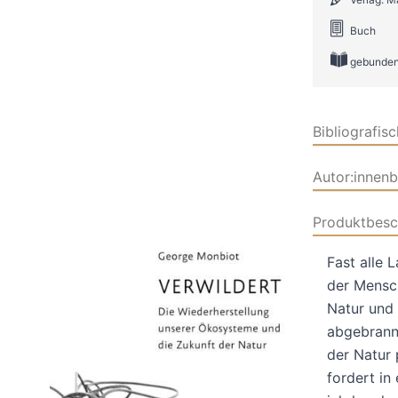
Buch
gebunden
Bibliografis
Autor:innen
Produktbesc
Fast alle 
der Mensch
Natur und 
abgebrannt
der Natur 
fordert in