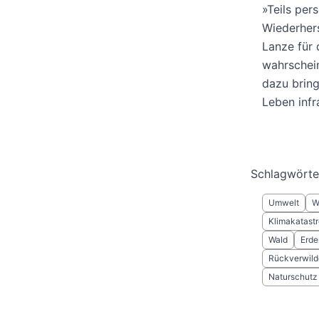
»Teils pers
Wiederhers
Lanze für 
wahrschein
dazu bring
Leben infr
Schlagwörte
Umwelt
W
Klimakatast
Wald
Erd
Rückverwild
Naturschutz