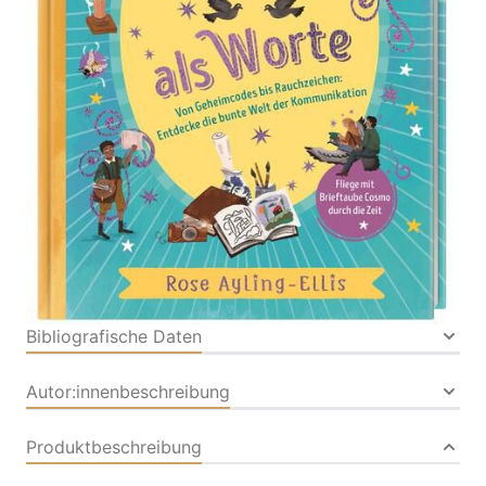
Jahren
Von
Rose Ayling-Ellis
Verlag: DK Verlag
29.05.2026
Dorling Kindersley|Dorling
Kindersley Verlag
Buch
96 Seiten
Hardcover
ISBN: 978-3-
83105233-2
Bibliografische Daten
Autor:innenbeschreibung
Produktbeschreibung