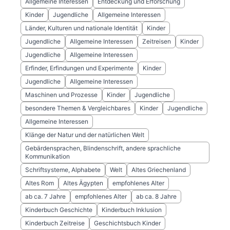
Allgemeine Interessen
Entdeckung und Erforschung
Kinder
Jugendliche
Allgemeine Interessen
Länder, Kulturen und nationale Identität
Kinder
Jugendliche
Allgemeine Interessen
Zeitreisen
Kinder
Jugendliche
Allgemeine Interessen
Erfinder, Erfindungen und Experimente
Kinder
Jugendliche
Allgemeine Interessen
Maschinen und Prozesse
Kinder
Jugendliche
besondere Themen & Vergleichbares
Kinder
Jugendliche
Allgemeine Interessen
Klänge der Natur und der natürlichen Welt
Gebärdensprachen, Blindenschrift, andere sprachliche
Kommunikation
Schriftsysteme, Alphabete
Welt
Altes Griechenland
Altes Rom
Altes Ägypten
empfohlenes Alter
ab ca. 7 Jahre
empfohlenes Alter
ab ca. 8 Jahre
Kinderbuch Geschichte
Kinderbuch Inklusion
Kinderbuch Zeitreise
Geschichtsbuch Kinder