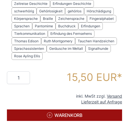
Zeitreise Geschichte
Erfindungen Geschichte
schwerhörig
Gehörlosigkeit
gehörlos
Hörschädigung
Körpersprache
Braille
Zeichensprache
Fingeralphabet
Sprachen
Pantomime
Buchdruck
Erfindungen
Tierkommunikation
Erfindung des Fernsehens
Thomas Edison
Ruth Montgomery
Tauchen Handzeichen
Sprachassistenten
Geräusche im Weltall
Signalhunde
Rose Ayling Ellis
15,50 EUR
Menge
inkl. MwSt zzgl.
Versand
Lieferzeit auf Anfrage
WARENKORB