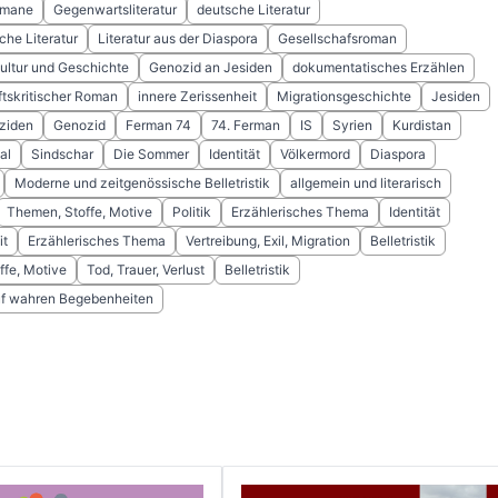
omane
Gegenwartsliteratur
deutsche Literatur
che Literatur
Literatur aus der Diaspora
Gesellschafsroman
ultur und Geschichte
Genozid an Jesiden
dokumentatisches Erzählen
tskritischer Roman
innere Zerissenheit
Migrationsgeschichte
Jesiden
ziden
Genozid
Ferman 74
74. Ferman
IS
Syrien
Kurdistan
al
Sindschar
Die Sommer
Identität
Völkermord
Diaspora
Moderne und zeitgenössische Belletristik
allgemein und literarisch
Themen, Stoffe, Motive
Politik
Erzählerisches Thema
Identität
it
Erzählerisches Thema
Vertreibung, Exil, Migration
Belletristik
ffe, Motive
Tod, Trauer, Verlust
Belletristik
uf wahren Begebenheiten