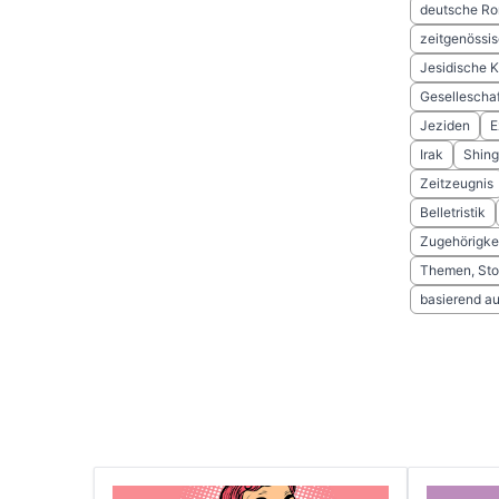
deutsche R
zeitgenössis
Jesidische K
Geselleschaf
Jeziden
E
Irak
Shing
Zeitzeugnis
Belletristik
Zugehörigke
Themen, Sto
basierend a