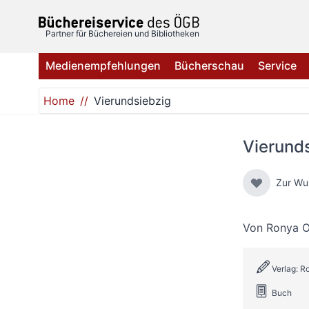
Direkt zum Inhalt
Partner für Büchereien und Bibliotheken
Medienempfehlungen
Bücherschau
Service
Home
Vierundsiebzig
Vierund
Zur Wu
Von
Ronya 
Verlag: R
Buch