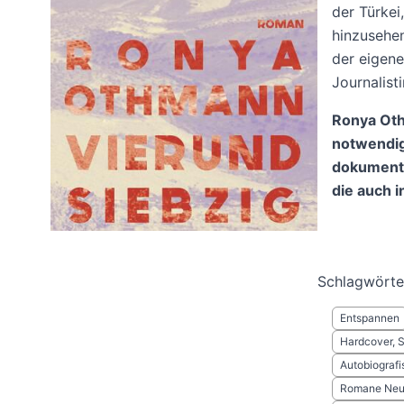
der Türkei
hinzusehen
der eigene
Journalist
Ronya Oth
notwendige
dokumenta
die auch i
Schlagwörte
Entspannen
Hardcover, 
Autobiograf
Romane Neu