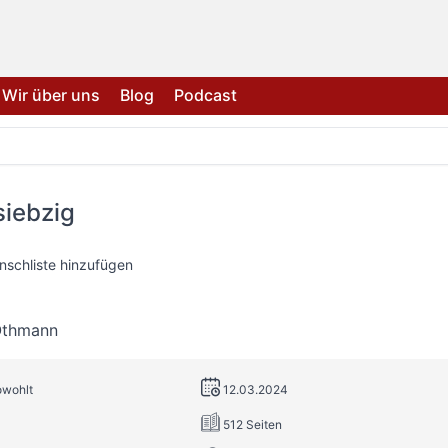
Wir über uns
Blog
Podcast
siebzig
nschliste hinzufügen
Othmann
owohlt
12.03.2024
512 Seiten