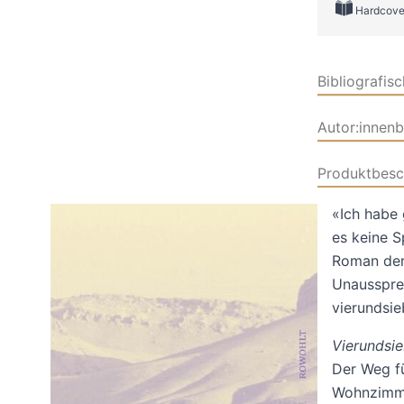
Hardcove
Bibliografis
Autor:innen
Produktbesc
«Ich habe 
es keine 
Roman den 
Unaussprec
vierundsie
Vierundsi
Der Weg fü
Wohnzimmer