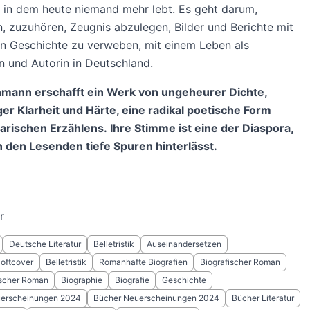
, in dem heute niemand mehr lebt. Es geht darum,
, zuzuhören, Zeugnis abzulegen, Bilder und Berichte mit
n Geschichte zu verweben, mit einem Leben als
in und Autorin in Deutschland.
mann erschafft ein Werk von ungeheurer Dichte,
r Klarheit und Härte, eine radikal poetische Form
rischen Erzählens. Ihre Stimme ist eine der Diaspora,
n den Lesenden tiefe Spuren hinterlässt.
r
Deutsche Literatur
Belletristik
Auseinandersetzen
Softcover
Belletristik
Romanhafte Biografien
Biografischer Roman
ischer Roman
Biographie
Biografie
Geschichte
erscheinungen 2024
Bücher Neuerscheinungen 2024
Bücher Literatur