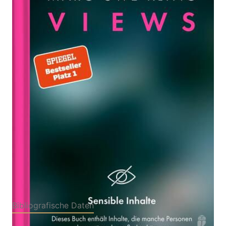
Zur Wunschliste hinzufügen
Roman | Der neue Thriller vom Autor des Bestsellers
»QualityLand«
Von
Marc-Uwe Kling
Verlag: Ullstein
27.06.2024
Buchverlage
Buch
272 Seiten
Hardcover
ISBN: 978-3-
55020299-5
Bibliografische Daten