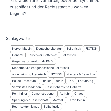
Yasira die Täter verhaften, bevor der Lynchmob
zuschlägt und der Rechtsstaat zu wanken
beginnt?
Schlagwörter
Nervenkitzeln
Deutsche Literatur
Belletristik
FICTION
General
Hardcover, Softcover
Belletristik
Gegenwartsliteratur (ab 1945)
Moderne und zeitgenössische Belletristik
allgemein und literarisch
FICTION
Mystery & Detective
Police Procedural
Thriller
Berlin
BKA
Entführung
Vermisstes Mädchen
Gesellschaftliche Debatte
Politthriller
Demonstrationen
Aufruhr
Chaos
Spaltung der Gesellschaft
Mordfall
Tatort Berlin
Rechtsextremismus
Selbstjustiz