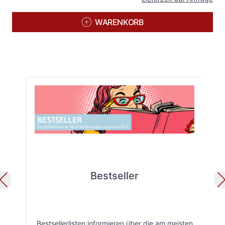
WARENKORB
Bestseller
Bestsellerlisten informieren über die am meisten
Öff