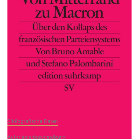
Zur Wunschliste hinzufügen
Über den Kollaps des französischen
Parteiensystems
Von
Bruno Amable
,
Stefano Palombarini
Verlag: Suhrkamp
12.11.2018
Buch
255 Seiten
kartoniert
ISBN: 978-3-518-
12727-8
Bibliografische Daten
Autor:innenbeschreibung