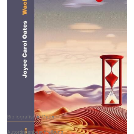
Roman | Ein Geschichte über Trauer und Verlust,
Einsamkeit und Realitätsflucht | »Ein Fiebertraum
von einem Roman« New York Times
Von
Joyce Carol Oates
Verlag: Ecco
27.05.2025
Verlag|Ecco Verlag
Buch
448 Seiten
Hardcover
ISBN: 978-3-
75300102-9
Bibliografische Daten
Autor:innenbeschreibung