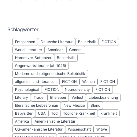
Schlagwörter
Entspannen
Deutsche Literatur
Belletristik
FICTION
World Literature
American
General
Hardcover, Softcover
Belletristik
Gegenwartsliteratur (ab 1945)
Moderne und zeitgenössische Belletristik
allgemein und literarisch
FICTION
Women
FICTION
Psychological
FICTION
Neurodiversity
FICTION
Literary
Trauer
Eheleben
Verlust
Liebesbeziehung
literarischer Liebesroman
New Mexico
Blond
Babysitter
USA
Tod
Tödliche Krankheit
krankheit
Amerika
Amerikanische Literatur
US-amerikanische Literatur
Wissenschaft
Witwe