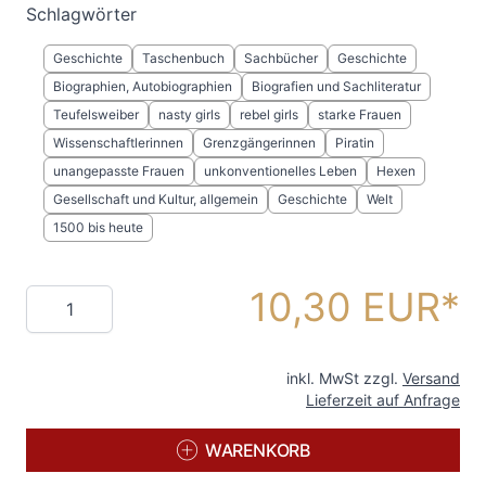
Schlagwörter
Geschichte
Taschenbuch
Sachbücher
Geschichte
Biographien, Autobiographien
Biografien und Sachliteratur
Teufelsweiber
nasty girls
rebel girls
starke Frauen
Wissenschaftlerinnen
Grenzgängerinnen
Piratin
unangepasste Frauen
unkonventionelles Leben
Hexen
Gesellschaft und Kultur, allgemein
Geschichte
Welt
1500 bis heute
10,30 EUR
Menge
inkl. MwSt zzgl.
Versand
Lieferzeit auf Anfrage
WARENKORB