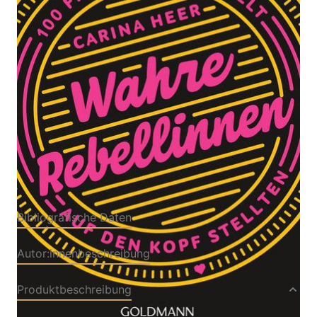
100 Frauen, die die Welt auf den Kopf stellten
Von
Carina Heer
Verlag: Goldmann
16.03.2020
Buch
448 Seiten
kartoniert
ISBN: 978-3-442-
14244-6
Bibliografische Daten
Autor:innenbeschreibung
Produktbeschreibung