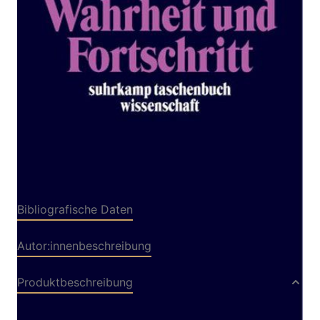
Zur Wunschliste hinzufügen
Von
Richard Rorty
Verlag: Suhrkamp
24.02.2003
Buch
515 Seiten
kartoniert
ISBN: 978-3-518-
29220-4
Bibliografische Daten
Autor:innenbeschreibung
Produktbeschreibung
Das altehrwürdige Verhältnis zwischen Wahrheit